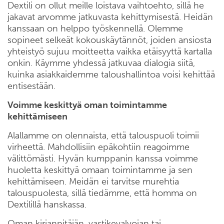
Dextili on ollut meille loistava vaihtoehto, sillä he
jakavat arvomme jatkuvasta kehittymisestä. Heidän
kanssaan on helppo työskennellä. Olemme
sopineet selkeät kokouskäytännöt, joiden ansiosta
yhteistyö sujuu moitteetta vaikka etäisyyttä kartalla
onkin. Käymme yhdessä jatkuvaa dialogia siitä,
kuinka asiakkaidemme taloushallintoa voisi kehittää
entisestään.
Voimme keskittyä oman toimintamme
kehittämiseen
Alallamme on olennaista, että talouspuoli toimii
virheettä. Mahdollisiin epäkohtiin reagoimme
välittömästi. Hyvän kumppanin kanssa voimme
huoletta keskittyä omaan toimintamme ja sen
kehittämiseen. Meidän ei tarvitse murehtia
talouspuolesta, sillä tiedämme, että homma on
Dextilillä hanskassa.
Oman kirjanpitäjän, vastikevalvojan tai