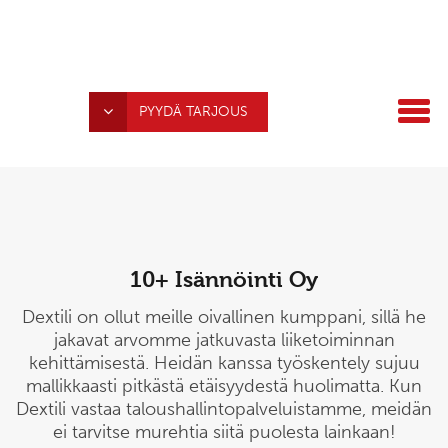
PYYDÄ TARJOUS
10+ Isännöinti Oy
Dextili on ollut meille oivallinen kumppani, sillä he
jakavat arvomme jatkuvasta liiketoiminnan
kehittämisestä. Heidän kanssa työskentely sujuu
mallikkaasti pitkästä etäisyydestä huolimatta. Kun
Dextili vastaa taloushallintopalveluistamme, meidän
ei tarvitse murehtia siitä puolesta lainkaan!